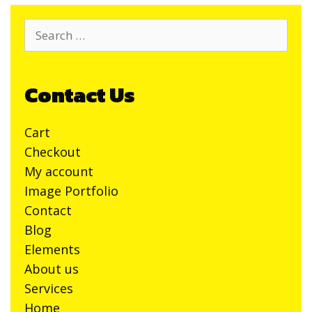
Search
for:
Contact Us
Cart
Checkout
My account
Image Portfolio
Contact
Blog
Elements
About us
Services
Home