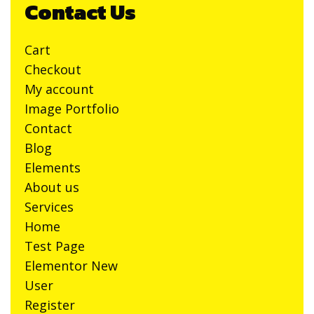
Contact Us
Cart
Checkout
My account
Image Portfolio
Contact
Blog
Elements
About us
Services
Home
Test Page
Elementor New
User
Register