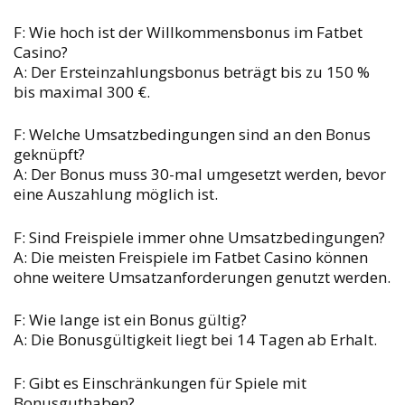
F: Wie hoch ist der Willkommensbonus im Fatbet
Casino?
A: Der Ersteinzahlungsbonus beträgt bis zu 150 %
bis maximal 300 €.
F: Welche Umsatzbedingungen sind an den Bonus
geknüpft?
A: Der Bonus muss 30-mal umgesetzt werden, bevor
eine Auszahlung möglich ist.
F: Sind Freispiele immer ohne Umsatzbedingungen?
A: Die meisten Freispiele im Fatbet Casino können
ohne weitere Umsatzanforderungen genutzt werden.
F: Wie lange ist ein Bonus gültig?
A: Die Bonusgültigkeit liegt bei 14 Tagen ab Erhalt.
F: Gibt es Einschränkungen für Spiele mit
Bonusguthaben?