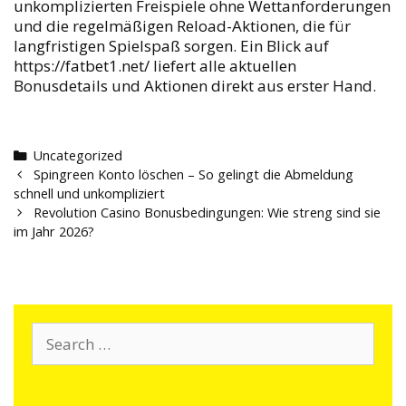
unkomplizierten Freispiele ohne Wettanforderungen
und die regelmäßigen Reload-Aktionen, die für
langfristigen Spielspaß sorgen. Ein Blick auf
https://fatbet1.net/
liefert alle aktuellen
Bonusdetails und Aktionen direkt aus erster Hand.
Categories
Uncategorized
Post
Spingreen Konto löschen – So gelingt die Abmeldung
navigation
schnell und unkompliziert
Revolution Casino Bonusbedingungen: Wie streng sind sie
im Jahr 2026?
Search
for: