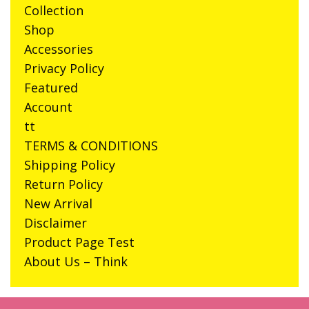
Collection
Shop
Accessories
Privacy Policy
Featured
Account
tt
TERMS & CONDITIONS
Shipping Policy
Return Policy
New Arrival
Disclaimer
Product Page Test
About Us – Think