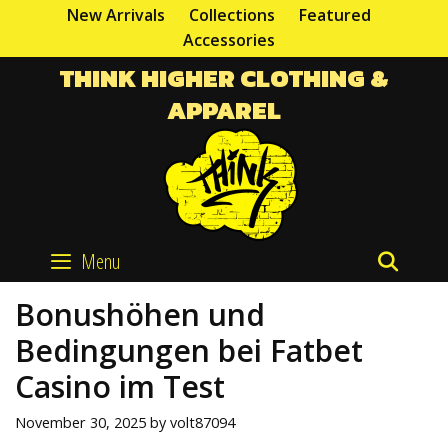
Skip
New Arrivals
Collections
Featured
to
Accessories
content
THINK HIGHER CLOTHING &
APPAREL
Menu
SEAR
Bonushöhen und
Bedingungen bei Fatbet
Casino im Test
November 30, 2025
by
volt87094