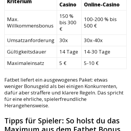
Kriterium
Casino
Online-Casino
150 %
Max.
100-200 % bis
bis 300
Willkommensbonus
500 €
€
Umsatzanforderung
30x
30x-40x
Gültigkeitsdauer
14 Tage
14-30 Tage
Maximaleinsatz
5 €
5-10 €
Fatbet liefert ein ausgewogenes Paket: etwas
weniger Bonusgeld als bei einigen Konkurrenten,
dafür aber straffere und klarere Regeln. Das spricht
für eine ehrliche, spielerfreundliche
Herangehensweise.
Tipps für Spieler: So holst du das
Maximum aus dem Fatbet Bonus