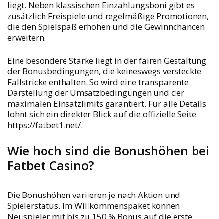
liegt. Neben klassischen Einzahlungsboni gibt es
zusätzlich Freispiele und regelmäßige Promotionen,
die den Spielspaß erhöhen und die Gewinnchancen
erweitern.
Eine besondere Stärke liegt in der fairen Gestaltung
der Bonusbedingungen, die keineswegs versteckte
Fallstricke enthalten. So wird eine transparente
Darstellung der Umsatzbedingungen und der
maximalen Einsatzlimits garantiert. Für alle Details
lohnt sich ein direkter Blick auf die offizielle Seite:
https://fatbet1.net/
.
Wie hoch sind die Bonushöhen bei
Fatbet Casino?
Die Bonushöhen variieren je nach Aktion und
Spielerstatus. Im Willkommenspaket können
Neuspieler mit bis zu 150 % Bonus auf die erste