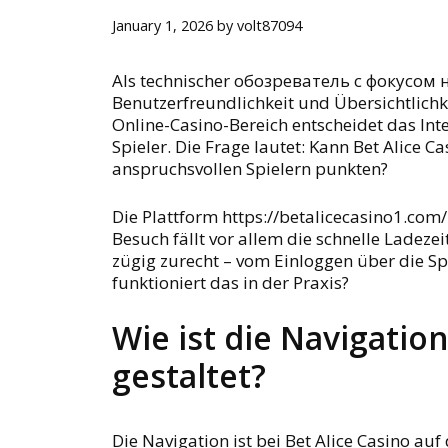
January 1, 2026
by
volt87094
Als technischer обозреватель с фокусом н
Benutzerfreundlichkeit und Übersichtlichk
Online-Casino-Bereich entscheidet das Int
Spieler. Die Frage lautet: Kann Bet Alice
anspruchsvollen Spielern punkten?
Die Plattform
https://betalicecasino1.com/
Besuch fällt vor allem die schnelle Ladezei
zügig zurecht – vom Einloggen über die S
funktioniert das in der Praxis?
Wie ist die Navigation
gestaltet?
Die Navigation ist bei Bet Alice Casino au