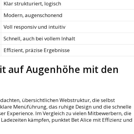
Klar strukturiert, logisch
Modern, augenschonend
Voll responsiv und intuitiv
Schnell, auch bei vollem Inhalt
Effizient, präzise Ergebnisse
eit auf Augenhöhe mit den
dachten, übersichtlichen Webstruktur, die selbst
e klare Menüführung, das ruhige Design und die schnelle
r Experience. Im Vergleich zu vielen Mitbewerbern, die
 Ladezeiten kämpfen, punktet Bet Alice mit Effizienz und