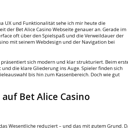
а UX und Funktionalität sehe ich mir heute die
eit der Bet Alice Casino Webseite genauer an. Gerade im
erface oft über den Spielspaß und die Verweildauer der
 Casino mit seinem Webdesign und der Navigation bei
präsentiert sich modern und klar strukturiert. Beim erst
t und die klare Gliederung ins Auge. Spieler finden sich
pieleauswahl bis hin zum Kassenbereich. Doch wie gut
 auf Bet Alice Casino
f das Wesentliche reduziert – und das mit gutem Grund. D