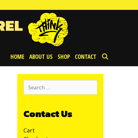
REL
SEARCH
HOME
ABOUT US
SHOP
CONTACT
Search
for:
Contact Us
Cart