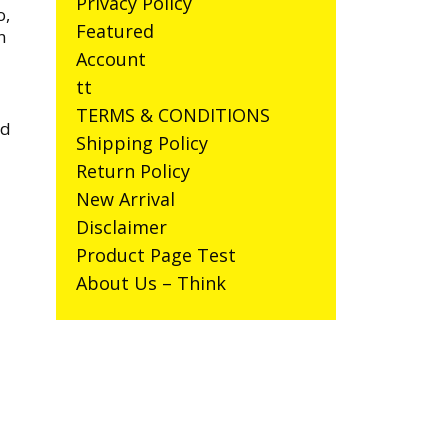
Privacy Policy
o,
Featured
n
Account
tt
TERMS & CONDITIONS
nd
Shipping Policy
Return Policy
New Arrival
Disclaimer
Product Page Test
About Us – Think