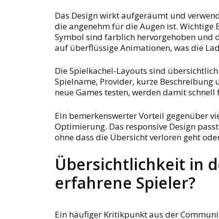
Das Design wirkt aufgeräumt und verwend
die angenehm für die Augen ist. Wichtige 
Symbol sind farblich hervorgehoben und d
auf überflüssige Animationen, was die Lade
Die Spielkachel-Layouts sind übersichtlich
Spielname, Provider, kurze Beschreibung un
neue Games testen, werden damit schnell 
Ein bemerkenswerter Vorteil gegenüber vi
Optimierung. Das responsive Design passt
ohne dass die Übersicht verloren geht o
Übersichtlichkeit in 
erfahrene Spieler?
Ein häufiger Kritikpunkt aus der Community