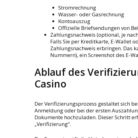
Stromrechnung
Wasser- oder Gasrechnung
Kontoauszug
Offizielle Briefsendungen von B
Zahlungsnachweis (optional, je na
Falls Sie per Kreditkarte, E-Wallet
Zahlungsnachweis erbringen. Das ka
Nummern), ein Screenshot des E-Wal
Ablauf des Verifizier
Casino
Der Verifizierungsprozess gestaltet sich b
Anmeldung oder bei der ersten Auszahlung 
Dokumente hochzuladen. Dieser Schritt er
„Verifizierung“.