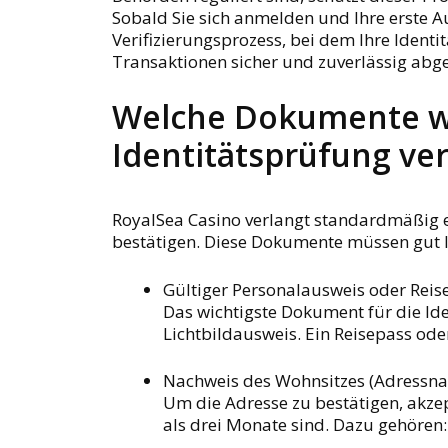
Sobald Sie sich anmelden und Ihre erste A
Verifizierungsprozess, bei dem Ihre Ident
Transaktionen sicher und zuverlässig abg
Welche Dokumente we
Identitätsprüfung ver
RoyalSea Casino verlangt standardmäßig e
bestätigen. Diese Dokumente müssen gut les
Gültiger Personalausweis oder Reis
Das wichtigste Dokument für die Ide
Lichtbildausweis. Ein Reisepass ode
Nachweis des Wohnsitzes (Adressna
Um die Adresse zu bestätigen, akzep
als drei Monate sind. Dazu gehören: