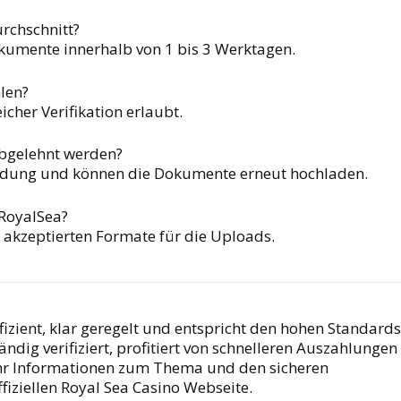
urchschnitt?
kumente innerhalb von 1 bis 3 Werktagen.
len?
icher Verifikation erlaubt.
bgelehnt werden?
ündung und können die Dokumente erneut hochladen.
RoyalSea?
 akzeptierten Formate für die Uploads.
ffizient, klar geregelt und entspricht den hohen Standards
ändig verifiziert, profitiert von schnelleren Auszahlungen
ehr Informationen zum Thema und den sicheren
ffiziellen Royal Sea Casino Webseite
.