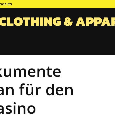
sories
 CLOTHING & APPA
kumente
an für den
asino