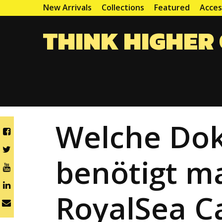
Skip
New Arrivals
Collections
Featured
Acces
to
content
THINK HIGHER
Welche Do
benötigt m
RoyalSea C