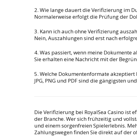
2. Wie lange dauert die Verifizierung im D
Normalerweise erfolgt die Prüfung der Do
3. Kann ich auch ohne Verifizierung auszah
Nein, Auszahlungen sind erst nach erfolgre
4. Was passiert, wenn meine Dokumente a
Sie erhalten eine Nachricht mit der Begr
5. Welche Dokumentenformate akzeptiert 
JPG, PNG und PDF sind die gängigsten und
Die Verifizierung bei RoyalSea Casino ist e
der Branche. Wer sich frühzeitig und vollst
und einem sorgenfreien Spielerlebnis. M
Zahlungswegen finden Sie direkt auf der
o