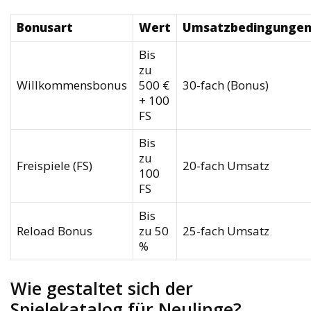
Bonusart
Wert
Umsatzbedingunge
Bis
zu
Willkommensbonus
500 €
30-fach (Bonus)
+ 100
FS
Bis
zu
Freispiele (FS)
20-fach Umsatz
100
FS
Bis
Reload Bonus
zu 50
25-fach Umsatz
%
Wie gestaltet sich der
Spielekatalog für Neulinge?