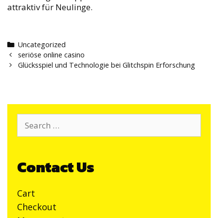
attraktiv für Neulinge.
Categories
Uncategorized
Post
seriöse online casino
navigation
Glücksspiel und Technologie bei Glitchspin Erforschung
Search
for:
Contact Us
Cart
Checkout