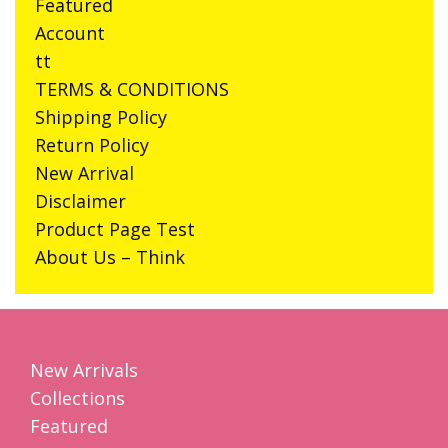
Featured
Account
tt
TERMS & CONDITIONS
Shipping Policy
Return Policy
New Arrival
Disclaimer
Product Page Test
About Us – Think
New Arrivals
Collections
Featured