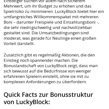
Einsteiger suchen vor allem nach sicherem
Mehrwert, um ihr Budget zu erhöhen und das
Spielrisiko zu minimieren. LuckyBlock bietet hier ein
umfangreiches Willkommenspaket mit mehreren
Boni – darunter Freispiele und Einzahlungsboni -,
die sehr niedrigschwellig und nachvollziehbar
gestaltet sind. Die Umsatzbedingungen sind
moderat, was gerade für Neulinge einen großen
Vorteil darstellt.
Zusätzlich gibt es regelmäßig Aktionen, die den
Einstieg noch spannender machen. Die
Bonuslandschaft von LuckyBlock zeigt, dass man
sich bewusst auf die Bedürfnisse von weniger
erfahrenen Spielern einstellt, ohne sie mit zu
komplexen Anforderungen zu überfordern.
Quick Facts zur Bonusstruktur
von LuckyBlock: