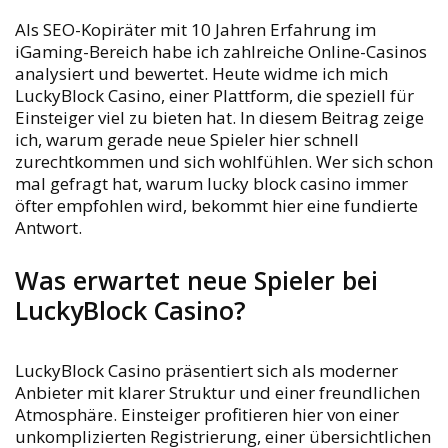
Als SEO-Kopiräter mit 10 Jahren Erfahrung im
iGaming-Bereich habe ich zahlreiche Online-Casinos
analysiert und bewertet. Heute widme ich mich
LuckyBlock Casino, einer Plattform, die speziell für
Einsteiger viel zu bieten hat. In diesem Beitrag zeige
ich, warum gerade neue Spieler hier schnell
zurechtkommen und sich wohlfühlen. Wer sich schon
mal gefragt hat, warum
lucky block casino
immer
öfter empfohlen wird, bekommt hier eine fundierte
Antwort.
Was erwartet neue Spieler bei
LuckyBlock Casino?
LuckyBlock Casino präsentiert sich als moderner
Anbieter mit klarer Struktur und einer freundlichen
Atmosphäre. Einsteiger profitieren hier von einer
unkomplizierten Registrierung, einer übersichtlichen