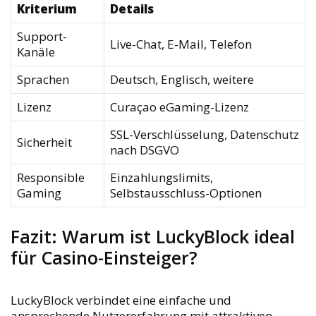
Kriterium
Details
Support-
Live-Chat, E-Mail, Telefon
Kanäle
Sprachen
Deutsch, Englisch, weitere
Lizenz
Curaçao eGaming-Lizenz
SSL-Verschlüsselung, Datenschutz
Sicherheit
nach DSGVO
Responsible
Einzahlungslimits,
Gaming
Selbstausschluss-Optionen
Fazit: Warum ist LuckyBlock ideal
für Casino-Einsteiger?
LuckyBlock verbindet eine einfache und
ansprechende Nutzererfahrung mit attraktiven