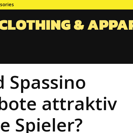
sories
 CLOTHING & APPA
 Spassino
ote attraktiv
e Spieler?