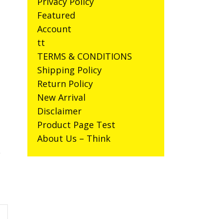
Privacy Policy
Featured
Account
tt
TERMS & CONDITIONS
Shipping Policy
Return Policy
New Arrival
Disclaimer
Product Page Test
About Us – Think
e