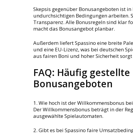
Skepsis gegenüber Bonusangeboten ist in De
undurchsichtigen Bedingungen arbeiten. 
Transparenz. Alle Bonusregeln sind klar fo
macht das Bonusangebot planbar.
Außerdem liefert Spassino eine breite Pal
und eine EU-Lizenz, was bei deutschen Sp
aus fairen Boni und hoher Sicherheit sorgt 
FAQ: Häufig gestellte
Bonusangeboten
1. Wie hoch ist der Willkommensbonus bei
Der Willkommensbonus beträgt in der Regel
ausgewählte Spielautomaten.
2. Gibt es bei Spassino faire Umsatzbedi