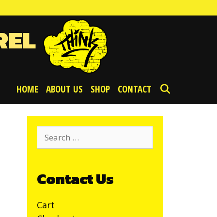
REL
SEARCH
HOME
ABOUT US
SHOP
CONTACT
Search
for:
Contact Us
Cart