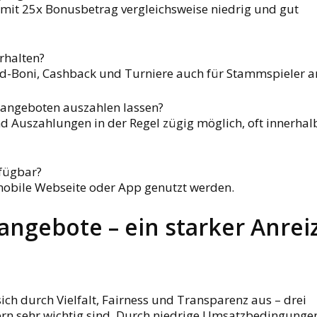
mit 25x Bonusbetrag vergleichsweise niedrig und gut
rhalten?
ad-Boni, Cashback und Turniere auch für Stammspieler a
sangeboten auszahlen lassen?
 Auszahlungen in der Regel zügig möglich, oft innerhal
rfügbar?
 mobile Webseite oder App genutzt werden.
angebote – ein starker Anrei
ich durch Vielfalt, Fairness und Transparenz aus – drei
ern sehr wichtig sind. Durch niedrige Umsatzbedingunge