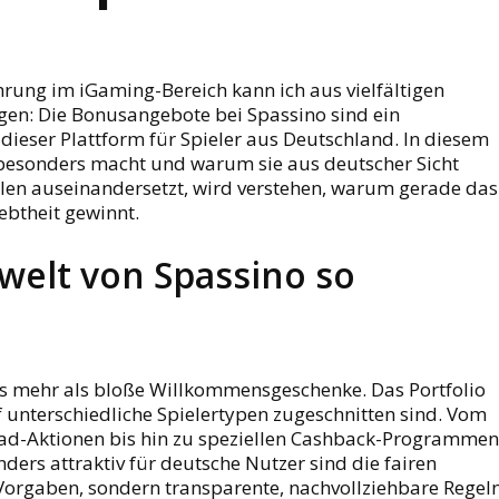
hrung im iGaming-Bereich kann ich aus vielfältigen
gen: Die Bonusangebote bei Spassino sind ein
t dieser Plattform für Spieler aus Deutschland. In diesem
e besonders macht und warum sie aus deutscher Sicht
ilen auseinandersetzt, wird verstehen, warum gerade das
btheit gewinnt.
elt von Spassino so
ls mehr als bloße Willkommensgeschenke. Das Portfolio
f unterschiedliche Spielertypen zugeschnitten sind. Vom
d-Aktionen bis hin zu speziellen Cashback-Programmen
onders attraktiv für deutsche Nutzer sind die fairen
rgaben, sondern transparente, nachvollziehbare Regeln