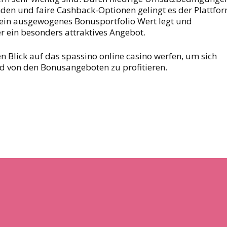
en und faire Cashback-Optionen gelingt es der Plattfor
f ein ausgewogenes Bonusportfolio Wert legt und
ier ein besonders attraktives Angebot.
en Blick auf das
spassino online casino
werfen, um sich
nd von den Bonusangeboten zu profitieren.