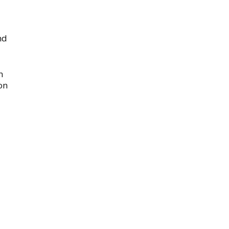
nd
n
on