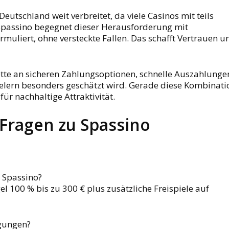
utschland weit verbreitet, da viele Casinos mit teils
Spassino begegnet dieser Herausforderung mit
rmuliert, ohne versteckte Fallen. Das schafft Vertrauen u
ette an sicheren Zahlungsoptionen, schnelle Auszahlunge
ielern besonders geschätzt wird. Gerade diese Kombinati
für nachhaltige Attraktivität.
 Fragen zu Spassino
 Spassino?
 100 % bis zu 300 € plus zusätzliche Freispiele auf
ngungen?