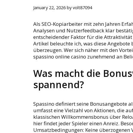
January 22, 2026
by
volt87094
Als SEO-Kopiarbeiter mit zehn Jahren Erfa
Analysen und Nutzerfeedback klar bestäti
entscheidender Faktor für die Attraktivitä
Artikel beleuchte ich, was diese Angebot
überzeugen. Wer sich näher mit den Vorte
spassino online casino
zunehmend an Belie
Was macht die Bonusw
spannend?
Spassino definiert seine Bonusangebote a
umfasst eine Vielzahl von Aktionen, die au
klassischen Willkommensbonus über Reloa
hier findet jeder Spieler einen Anreiz. Bes
Umsatzbedingungen: Keine überzogenen Vo