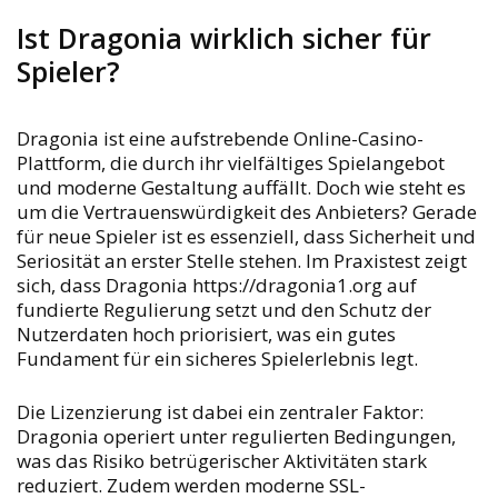
Ist Dragonia wirklich sicher für
Spieler?
Dragonia ist eine aufstrebende Online-Casino-
Plattform, die durch ihr vielfältiges Spielangebot
und moderne Gestaltung auffällt. Doch wie steht es
um die Vertrauenswürdigkeit des Anbieters? Gerade
für neue Spieler ist es essenziell, dass Sicherheit und
Seriosität an erster Stelle stehen. Im Praxistest zeigt
sich, dass Dragonia
https://dragonia1.org
auf
fundierte Regulierung setzt und den Schutz der
Nutzerdaten hoch priorisiert, was ein gutes
Fundament für ein sicheres Spielerlebnis legt.
Die Lizenzierung ist dabei ein zentraler Faktor:
Dragonia operiert unter regulierten Bedingungen,
was das Risiko betrügerischer Aktivitäten stark
reduziert. Zudem werden moderne SSL-