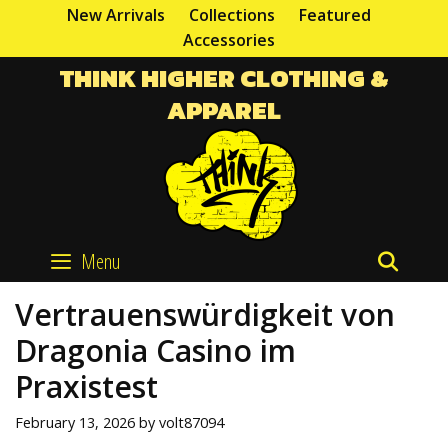
Skip
New Arrivals
Collections
Featured
to
Accessories
content
THINK HIGHER CLOTHING &
APPAREL
Menu
SEAR
Vertrauenswürdigkeit von
Dragonia Casino im
Praxistest
February 13, 2026
by
volt87094