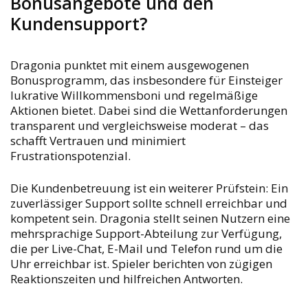
Bonusangebote und den
Kundensupport?
Dragonia punktet mit einem ausgewogenen
Bonusprogramm, das insbesondere für Einsteiger
lukrative Willkommensboni und regelmäßige
Aktionen bietet. Dabei sind die Wettanforderungen
transparent und vergleichsweise moderat – das
schafft Vertrauen und minimiert
Frustrationspotenzial.
Die Kundenbetreuung ist ein weiterer Prüfstein: Ein
zuverlässiger Support sollte schnell erreichbar und
kompetent sein. Dragonia stellt seinen Nutzern eine
mehrsprachige Support-Abteilung zur Verfügung,
die per Live-Chat, E-Mail und Telefon rund um die
Uhr erreichbar ist. Spieler berichten von zügigen
Reaktionszeiten und hilfreichen Antworten.