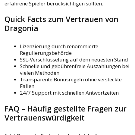
erfahrene Spieler berücksichtigen sollten.
Quick Facts zum Vertrauen von
Dragonia
Lizenzierung durch renommierte
Regulierungsbehörde
SSL-Verschlüsselung auf dem neuesten Stand
Schnelle und gebührenfreie Auszahlungen bei
vielen Methoden
Transparente Bonusregeln ohne versteckte
Fallen
24/7 Support mit schnellen Antwortzeiten
FAQ – Häufig gestellte Fragen zur
Vertrauenswürdigkeit