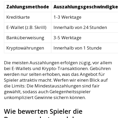
Zahlungsmethode
Auszahlungsgeschwindigke
Kreditkarte
1-3 Werktage
E-Wallet (z.B. Skrill)
Innerhalb von 24 Stunden
Banküberweisung
3-5 Werktage
Kryptowährungen
Innerhalb von 1 Stunde
Die meisten Auszahlungen erfolgen zügig, vor allem
bei E-Wallets und Krypto-Transaktionen. Gebühren
werden nur selten erhoben, was das Angebot für
Spieler attraktiv macht. Werfen wir einen Blick auf
die Limits: Die Mindestauszahlungen sind fair
gewählt, sodass auch Gelegenheitsspieler
unkompliziert Gewinne sichern können.
Wie bewerten Spieler die