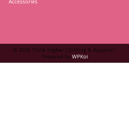
Accessories
© 2026 Think Higher Clothing & Apparel
•
Powered by
WPKoi