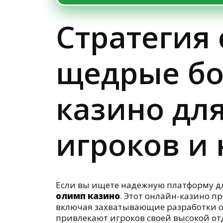
Стратегия 
щедрые бо
казино дл
игроков и
Если вы ищете надежную платформу для
олимп казино
. Этот онлайн-казино 
включая захватывающие разработки от 
привлекают игроков своей высокой от