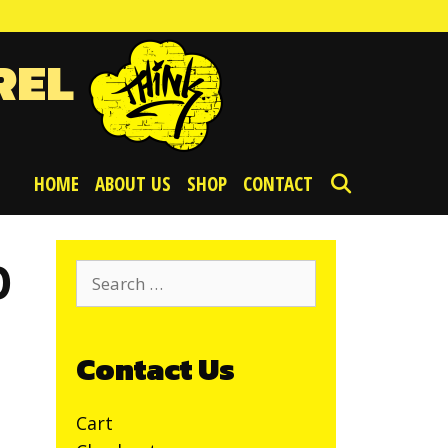
REL
SEARCH
HOME
ABOUT US
SHOP
CONTACT
р
Search
for:
Contact Us
Cart