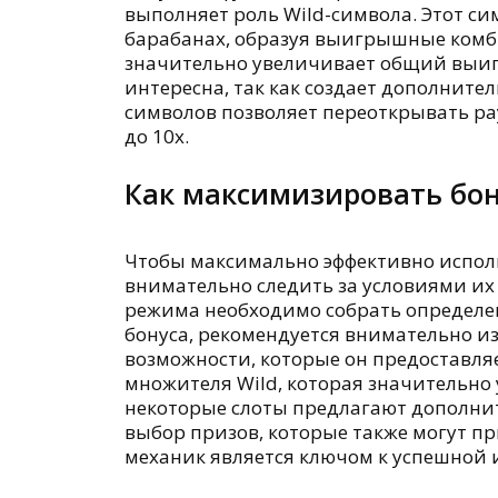
выполняет роль Wild-символа. Этот си
барабанах, образуя выигрышные комби
значительно увеличивает общий выиг
интересна, так как создает дополнител
символов позволяет переоткрывать ра
до 10x.
Как максимизировать бон
Чтобы максимально эффективно исполь
внимательно следить за условиями их
режима необходимо собрать определе
бонуса, рекомендуется внимательно из
возможности, которые он предоставляе
множителя Wild, которая значительно
некоторые слоты предлагают дополни
выбор призов, которые также могут п
механик является ключом к успешной 