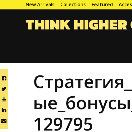
Skip
New Arrivals
Collections
Featured
Acces
to
content
THINK HIGHER
Стратегия
ые_бонусы
129795