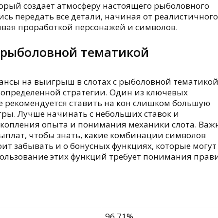
торый создает атмосферу настоящего рыболовного
сь передать все детали, начиная от реалистичного
ивая проработкой персонажей и символов.
с рыболовной тематикой
ансы на выигрыш в слотах с рыболовной тематикой
 определенной стратегии. Один из ключевых
е рекомендуется ставить на кон слишком большую
гры. Лучше начинать с небольших ставок и
акопления опыта и понимания механики слота. Важ
ыплат, чтобы знать, какие комбинации символов
ит забывать и о бонусных функциях, которые могут
ользование этих функций требует понимания прав
96,71%