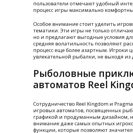
пользователи отмечают удобный интер
процесс игры максимально комфортн
Особое внимание стоит уделить игро
тематики. Эти игры не только отлича
но и предлагают выгодные условия для
средняя волатильность позволяют ра
процесс еще более азартным. Игроки ц
увлекательной рыбалки, не выходя из 
Рыболовные приклю
автоматов Reel King
Сотрудничество Reel Kingdom и Pragm
игровых автоматов, посвященных рыба
графикой и продуманным дизайном, н
внимание даже самых опытных игроков
функции, которые позволяют значите