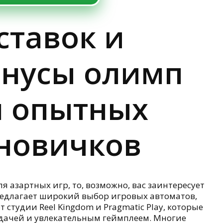
ставок и
нусы олимп
я опытных
 новичков
 азартных игр, то, возможно, вас заинтересует
предлагает широкий выбор игровых автоматов,
студии Reel Kingdom и Pragmatic Play, которые
дачей и увлекательным геймплеем. Многие