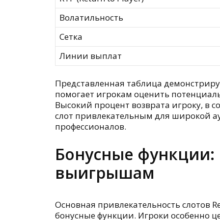
Волатильность
Сетка
Линии выплат
Представленная таблица демонстрируе
помогает игрокам оценить потенциаль
Высокий процент возврата игроку, в с
слот привлекательным для широкой а
профессионалов.
Бонусные функции:
выигрышам
Основная привлекательность слотов Reel
бонусные функции. Игроки особенно ц