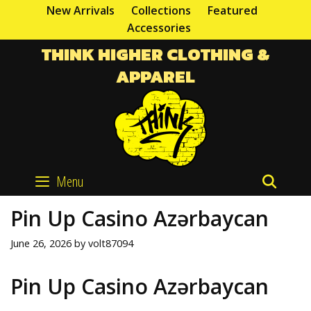
Skip
New Arrivals
Collections
Featured
to
Accessories
content
THINK HIGHER CLOTHING &
APPAREL
Menu
SEAR
Pin Up Casino Azərbaycan
June 26, 2026
by
volt87094
Pin Up Casino Azərbaycan