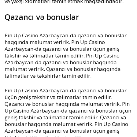
və yaxşı xidmətləri təmin etmək məqsədindədir.
Qazancı və bonuslar
Pin Up Casino Azərbaycan-da qazancı və bonuslar
haqqında məlumat veririk. Pin Up Casino
Azərbaycan-da qazancı və bonuslar üçün geniş
təkshir və təlimatlar təmin edilir. Pin Up Casino
Azərbaycan-da qazancı və bonuslar haqqında
məlumat veririk. Qazancı və bonuslar haqqında
təlimatlar və təkshirlər təmin edilir.
Pin Up Casino Azərbaycan-da qazancı və bonuslar
üçün geniş təkshir və təlimatlar təmin edilir.
Qazancı və bonuslar haqqında məlumat veririk. Pin
Up Casino Azərbaycan-da qazancı və bonuslar üçün
geniş təkshir və təlimatlar təmin edilir. Qazancı və
bonuslar haqqında məlumat veririk. Pin Up Casino
Azərbaycan-da qazancı və bonuslar üçün geniş