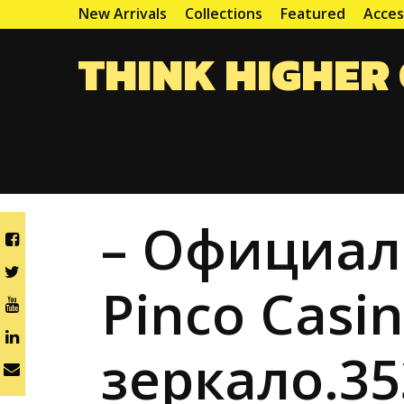
Skip
New Arrivals
Collections
Featured
Acces
to
content
THINK HIGHER
– Официал
Pinco Casi
зеркало.35