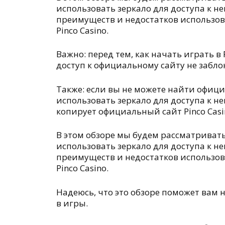
использовать зеркало для доступа к н
преимуществ и недостатков использов
Pinco Casino.
Важно: перед тем, как начать играть в P
доступ к официальному сайту не забло
Также: если вы не можете найти офици
использовать зеркало для доступа к не
копирует официальный сайт Pinco Casi
В этом обзоре мы будем рассматривать
использовать зеркало для доступа к н
преимуществ и недостатков использов
Pinco Casino.
Надеюсь, что это обзоре поможет вам 
в игры.