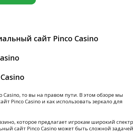
альный сайт Pinco Casino
asino
 Casino
Casino, то вы на правом пути. В этом обзоре мы
йт Pinco Casino и как использовать зеркало для
-казино, которое предлагает игрокам широкий спект
ьный сайт Pinco Casino может быть сложной задачей