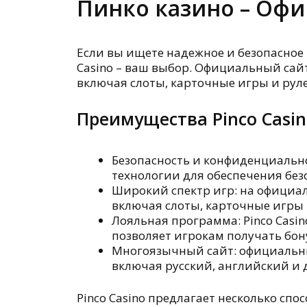
Пинко казино – Офи
Если вы ищете надежное и безопасное 
Casino – ваш выбор. Официальный сайт
включая слоты, карточные игры и руле
Преимущества Pinco Casin
Безопасность и конфиденциально
технологии для обеспечения без
Широкий спектр игр: на официаль
включая слоты, карточные игры 
Лояльная программа: Pinco Casi
позволяет игрокам получать бон
Многоязычный сайт: официальный
включая русский, английский и 
Pinco Casino предлагает несколько спо