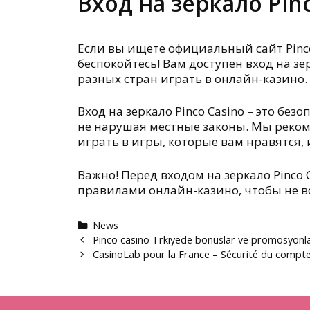
Вход на зеркало Pin
Если вы ищете официальный сайт Pinco 
беспокойтесь! Вам доступен вход на зер
разных стран играть в онлайн-казино.
Вход на зеркало Pinco Casino – это бе
не нарушая местные законы. Мы рекоме
играть в игры, которые вам нравятся,
Важно! Перед входом на зеркало Pinco 
правилами онлайн-казино, чтобы не в
Categories
News
Post
Pinco casino Trkiyede bonuslar ve promosyonl
navigation
CasinoLab pour la France – Sécurité du compte