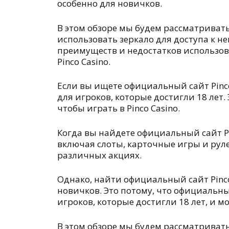
особенно для новичков.
В этом обзоре мы будем рассматривать
использовать зеркало для доступа к н
преимуществ и недостатков использов
Pinco Casino.
Если вы ищете официальный сайт Pinco 
для игроков, которые достигли 18 лет. 
чтобы играть в Pinco Casino.
Когда вы найдете официальный сайт Pi
включая слоты, карточные игры и руле
различных акциях.
Однако, найти официальный сайт Pinco
новичков. Это потому, что официальны
игроков, которые достигли 18 лет, и м
В этом обзоре мы будем рассматривать