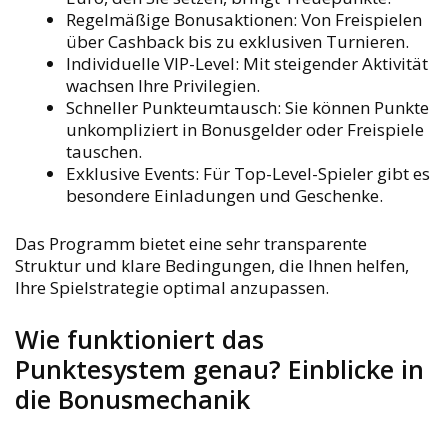
Regelmäßige Bonusaktionen: Von Freispielen
über Cashback bis zu exklusiven Turnieren.
Individuelle VIP-Level: Mit steigender Aktivität
wachsen Ihre Privilegien.
Schneller Punkteumtausch: Sie können Punkte
unkompliziert in Bonusgelder oder Freispiele
tauschen.
Exklusive Events: Für Top-Level-Spieler gibt es
besondere Einladungen und Geschenke.
Das Programm bietet eine sehr transparente
Struktur und klare Bedingungen, die Ihnen helfen,
Ihre Spielstrategie optimal anzupassen.
Wie funktioniert das
Punktesystem genau? Einblicke in
die Bonusmechanik