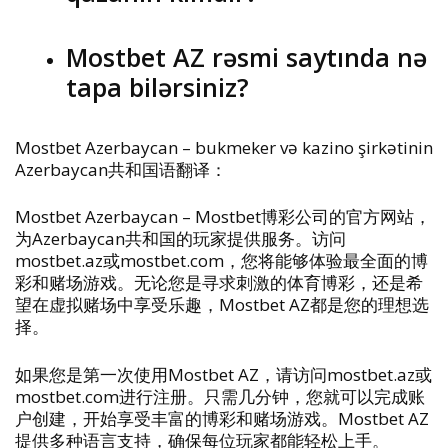
Mostbet AZ rəsmi saytında nə
tapa bilərsiniz?
Mostbet Azerbaycan – bukmeker və kazino şirkətinin
Azerbaycan共和国语翻译：
Mostbet Azerbaycan – Mostbet博彩公司的官方网站，
为Azerbaycan共和国的玩家提供服务。访问
mostbet.az或mostbet.com，您将能够体验最全面的博
彩和赌场游戏。无论您是寻求刺激的体育博彩，还是希
望在虚拟赌场中享受乐趣，Mostbet AZ都是您的理想选
择。
如果您是第一次使用Mostbet AZ，请访问mostbet.az或
mostbet.com进行注册。只需几分钟，您就可以完成账
户创建，开始享受丰富的博彩和赌场游戏。Mostbet AZ
提供多种语言支持，确保每位玩家都能轻松上手。