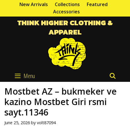
Skip
New Arrivals
Collections
Featured
to
Accessories
content
THINK HIGHER CLOTHING &
APPAREL
Menu
SEAR
Mostbet AZ – bukmeker ve
kazino Mostbet Giri rsmi
sayt.11346
June 25, 2026
by
volt87094