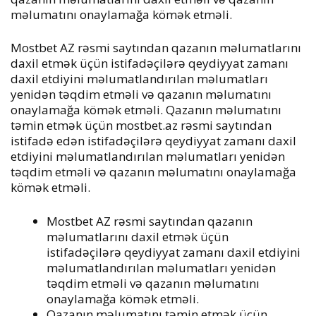
məlumatını onaylamağa kömək etməli.
Mostbet AZ rəsmi saytından qazanın məlumatlarını
daxil etmək üçün istifadəçilərə qeydiyyat zamanı
daxil etdiyini məlumatlandırılan məlumatları
yenidən təqdim etməli və qazanın məlumatını
onaylamağa kömək etməli. Qazanın məlumatını
təmin etmək üçün mostbet.az rəsmi saytından
istifadə edən istifadəçilərə qeydiyyat zamanı daxil
etdiyini məlumatlandırılan məlumatları yenidən
təqdim etməli və qazanın məlumatını onaylamağa
kömək etməli.
Mostbet AZ rəsmi saytından qazanın
məlumatlarını daxil etmək üçün
istifadəçilərə qeydiyyat zamanı daxil etdiyini
məlumatlandırılan məlumatları yenidən
təqdim etməli və qazanın məlumatını
onaylamağa kömək etməli.
Qazanın məlumatını təmin etmək üçün