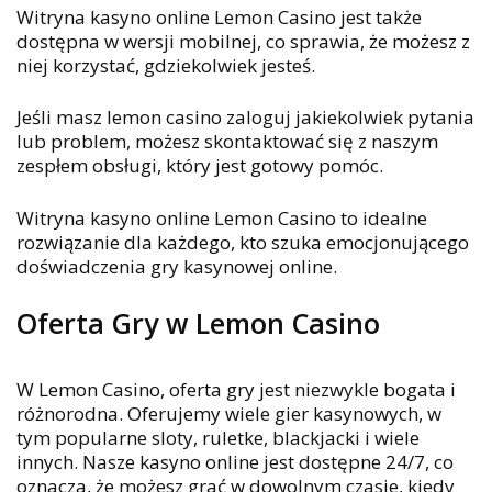
Witryna kasyno online Lemon Casino jest także
dostępna w wersji mobilnej, co sprawia, że możesz z
niej korzystać, gdziekolwiek jesteś.
Jeśli masz
lemon casino zaloguj
jakiekolwiek pytania
lub problem, możesz skontaktować się z naszym
zespłem obsługi, który jest gotowy pomóc.
Witryna kasyno online Lemon Casino to idealne
rozwiązanie dla każdego, kto szuka emocjonującego
doświadczenia gry kasynowej online.
Oferta Gry w Lemon Casino
W Lemon Casino, oferta gry jest niezwykle bogata i
różnorodna. Oferujemy wiele gier kasynowych, w
tym popularne sloty, ruletke, blackjacki i wiele
innych. Nasze kasyno online jest dostępne 24/7, co
oznacza, że możesz grać w dowolnym czasie, kiedy