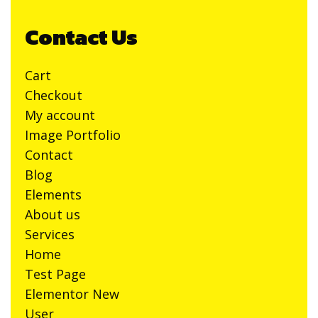
Contact Us
Cart
Checkout
My account
Image Portfolio
Contact
Blog
Elements
About us
Services
Home
Test Page
Elementor New
User