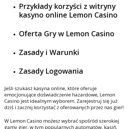
Przykłady korzyści z witryny
kasyno online Lemon Casino
Oferta Gry w Lemon Casino
Zasady i Warunki
Zasady Logowania
Jeśli szukasz kasyna online, które oferuje
emocjonujące doświadczenie hazardowe, Lemon
Casino jest idealnym wyborem. Zarejestruj się już
dziś i zacznij korzystać z oferowanych przez nas gier!
W Lemon Casino możesz wybrać spośród szerokiej
gamy gier, w tym popularnych automatów, kasiń,