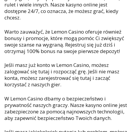
rulet i wiele innych. Nasze kasyno online jest
dostępne 24/7, co oznacza, że możesz grać, kiedy
chcesz.
Warto zauważyć, że Lemon Casino oferuje również
bonusy i promocje, które mogą pomóc Ci zwiększyć
swoje szanse na wygraną. Rejestruj się już dziś i
otrzymaj 100% bonus na swoje pierwsze depozyt!
Jeśli masz już konto w Lemon Casino, możesz
zalogować się tutaj i rozpocząć grę. Jeśli nie masz
konta, możesz zarejestrować się tutaj i zacząć
korzystać z naszych gier.
W Lemon Casino dbamy o bezpieczeństwo i
prywatność naszych graczy. Nasze kasyno online jest
zabezpieczone za pomocą najnowszych technologii,
aby zapewnić bezpieczeństwo Twoich danych.
Jeśli masz jakiekolwiek pytania lub problem, możesz