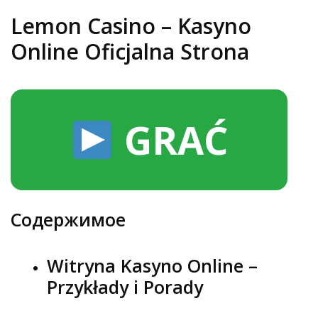
Lemon Casino – Kasyno
Online Oficjalna Strona
GRAĆ
Содержимое
Witryna Kasyno Online –
Przykłady i Porady