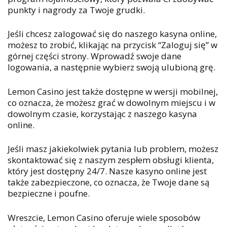
punkty i nagrody za Twoje grudki.
Jeśli chcesz zalogować się do naszego kasyna online,
możesz to zrobić, klikając na przycisk “Zaloguj się” w
górnej części strony. Wprowadź swoje dane
logowania, a następnie wybierz swoją ulubioną grę.
Lemon Casino jest także dostępne w wersji mobilnej,
co oznacza, że możesz grać w dowolnym miejscu i w
dowolnym czasie, korzystając z naszego kasyna
online.
Jeśli masz jakiekolwiek pytania lub problem, możesz
skontaktować się z naszym zespłem obsługi klienta,
który jest dostępny 24/7. Nasze kasyno online jest
także zabezpieczone, co oznacza, że Twoje dane są
bezpieczne i poufne.
Wreszcie, Lemon Casino oferuje wiele sposobów