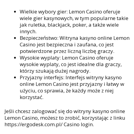
Wielkie wybory gier: Lemon Casino oferuje
wiele gier kasynowych, w tym popularne takie
jak ruletka, blackjack, poker, a także wiele
innych.
Bezpieczeństwo: Witryna kasyno online Lemon
Casino jest bezpieczna i zaufana, co jest
potwierdzone przez liczną liczbę graczy.
Wysokie wyplaty: Lemon Casino oferuje
wysokie wyplaty, co jest idealne dla graczy,
którzy szukają dużej nagrody.
Przyjazny interfejs: Interfejs witryny kasyno
online Lemon Casino jest przyjazny i łatwy w
użyciu, co sprawia, że każdy może z niej
korzystać.
Jeśli chcesz zalogować się do witryny kasyno online
Lemon Casino, możesz to zrobić, korzystając z linku
https://ergodesk.com.pl/ Casino login.