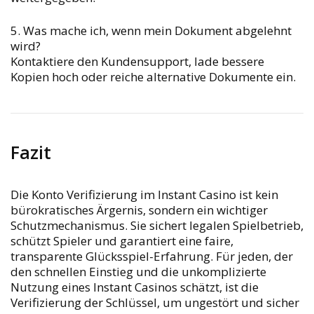
5. Was mache ich, wenn mein Dokument abgelehnt
wird?
Kontaktiere den Kundensupport, lade bessere
Kopien hoch oder reiche alternative Dokumente ein.
Fazit
Die Konto Verifizierung im Instant Casino ist kein
bürokratisches Ärgernis, sondern ein wichtiger
Schutzmechanismus. Sie sichert legalen Spielbetrieb,
schützt Spieler und garantiert eine faire,
transparente Glücksspiel-Erfahrung. Für jeden, der
den schnellen Einstieg und die unkomplizierte
Nutzung eines Instant Casinos schätzt, ist die
Verifizierung der Schlüssel, um ungestört und sicher