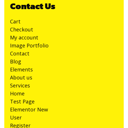
Contact Us
Cart
Checkout
My account
Image Portfolio
Contact
Blog
Elements
About us
Services
Home
Test Page
Elementor New
User
Register