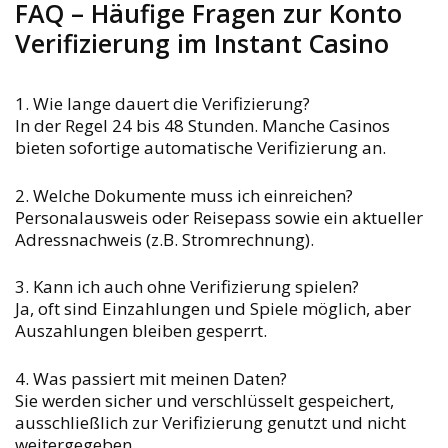
FAQ – Häufige Fragen zur Konto
Verifizierung im Instant Casino
1. Wie lange dauert die Verifizierung?
In der Regel 24 bis 48 Stunden. Manche Casinos
bieten sofortige automatische Verifizierung an.
2. Welche Dokumente muss ich einreichen?
Personalausweis oder Reisepass sowie ein aktueller
Adressnachweis (z.B. Stromrechnung).
3. Kann ich auch ohne Verifizierung spielen?
Ja, oft sind Einzahlungen und Spiele möglich, aber
Auszahlungen bleiben gesperrt.
4. Was passiert mit meinen Daten?
Sie werden sicher und verschlüsselt gespeichert,
ausschließlich zur Verifizierung genutzt und nicht
weitergegeben.