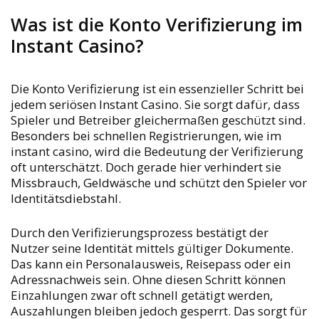
Was ist die Konto Verifizierung im
Instant Casino?
Die Konto Verifizierung ist ein essenzieller Schritt bei
jedem seriösen Instant Casino. Sie sorgt dafür, dass
Spieler und Betreiber gleichermaßen geschützt sind.
Besonders bei schnellen Registrierungen, wie im
instant casino
, wird die Bedeutung der Verifizierung
oft unterschätzt. Doch gerade hier verhindert sie
Missbrauch, Geldwäsche und schützt den Spieler vor
Identitätsdiebstahl.
Durch den Verifizierungsprozess bestätigt der
Nutzer seine Identität mittels gültiger Dokumente.
Das kann ein Personalausweis, Reisepass oder ein
Adressnachweis sein. Ohne diesen Schritt können
Einzahlungen zwar oft schnell getätigt werden,
Auszahlungen bleiben jedoch gesperrt. Das sorgt für