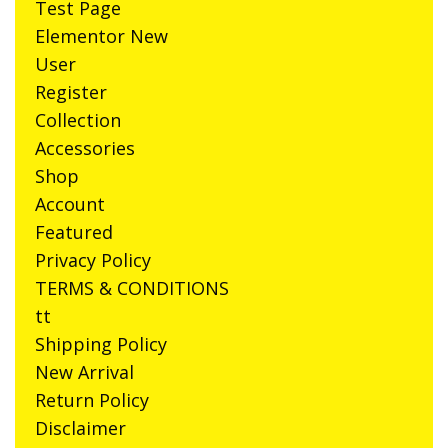
Test Page
Elementor New
User
Register
Collection
Accessories
Shop
Account
Featured
Privacy Policy
TERMS & CONDITIONS
tt
Shipping Policy
New Arrival
Return Policy
Disclaimer