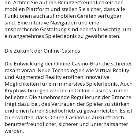
an. Achten Sie auf die Benutzerfreundlichkeit der
mobilen Plattform und stellen Sie sicher, dass alle
Funktionen auch auf mobilen Geräten verfügbar
sind. Eine intuitive Navigation und eine
ansprechende Gestaltung sind ebenfalls wichtig, um
ein angenehmes Spielerlebnis zu gewährleisten.
Die Zukunft der Online-Casinos
Die Entwicklung der Online-Casino-Branche schreitet
rasant voran. Neue Technologien wie Virtual Reality
und Augmented Reality eröffnen innovative
Möglichkeiten für ein immersives Spielerlebnis. Auch
Kryptowährungen werden in Online-Casinos immer
beliebter. Die zunehmende Regulierung der Branche
trägt dazu bei, das Vertrauen der Spieler zu stärken
und einen fairen Spielbetrieb zu gewährleisten. Es ist
zu erwarten, dass Online-Casinos in Zukunft noch
benutzerfreundlicher, sicherer und unterhaltsamer
werden.