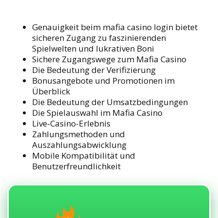
Genauigkeit beim mafia casino login bietet
sicheren Zugang zu faszinierenden
Spielwelten und lukrativen Boni
Sichere Zugangswege zum Mafia Casino
Die Bedeutung der Verifizierung
Bonusangebote und Promotionen im
Überblick
Die Bedeutung der Umsatzbedingungen
Die Spielauswahl im Mafia Casino
Live-Casino-Erlebnis
Zahlungsmethoden und
Auszahlungsabwicklung
Mobile Kompatibilität und
Benutzerfreundlichkeit