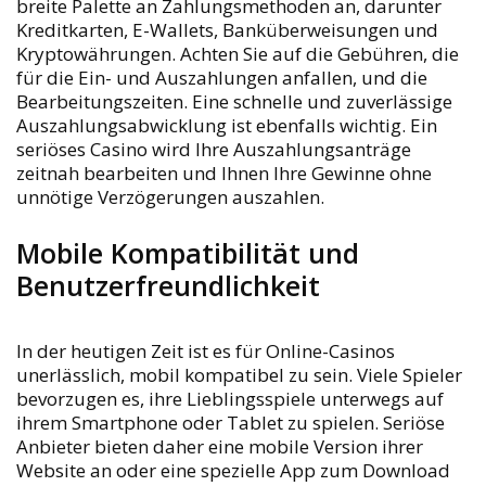
breite Palette an Zahlungsmethoden an, darunter
Kreditkarten, E-Wallets, Banküberweisungen und
Kryptowährungen. Achten Sie auf die Gebühren, die
für die Ein- und Auszahlungen anfallen, und die
Bearbeitungszeiten. Eine schnelle und zuverlässige
Auszahlungsabwicklung ist ebenfalls wichtig. Ein
seriöses Casino wird Ihre Auszahlungsanträge
zeitnah bearbeiten und Ihnen Ihre Gewinne ohne
unnötige Verzögerungen auszahlen.
Mobile Kompatibilität und
Benutzerfreundlichkeit
In der heutigen Zeit ist es für Online-Casinos
unerlässlich, mobil kompatibel zu sein. Viele Spieler
bevorzugen es, ihre Lieblingsspiele unterwegs auf
ihrem Smartphone oder Tablet zu spielen. Seriöse
Anbieter bieten daher eine mobile Version ihrer
Website an oder eine spezielle App zum Download