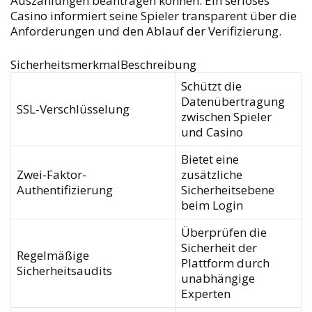
Auszahlungen beantragen können. Ein seriöses
Casino informiert seine Spieler transparent über die
Anforderungen und den Ablauf der Verifizierung.
SicherheitsmerkmalBeschreibung
Schützt die
Datenübertragung
SSL-Verschlüsselung
zwischen Spieler
und Casino
Bietet eine
Zwei-Faktor-
zusätzliche
Authentifizierung
Sicherheitsebene
beim Login
Überprüfen die
Sicherheit der
Regelmäßige
Plattform durch
Sicherheitsaudits
unabhängige
Experten