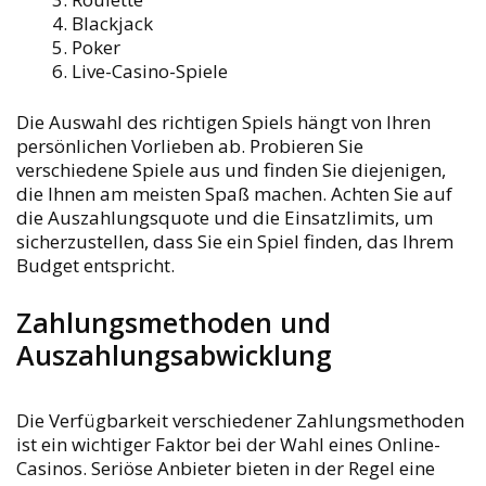
Blackjack
Poker
Live-Casino-Spiele
Die Auswahl des richtigen Spiels hängt von Ihren
persönlichen Vorlieben ab. Probieren Sie
verschiedene Spiele aus und finden Sie diejenigen,
die Ihnen am meisten Spaß machen. Achten Sie auf
die Auszahlungsquote und die Einsatzlimits, um
sicherzustellen, dass Sie ein Spiel finden, das Ihrem
Budget entspricht.
Zahlungsmethoden und
Auszahlungsabwicklung
Die Verfügbarkeit verschiedener Zahlungsmethoden
ist ein wichtiger Faktor bei der Wahl eines Online-
Casinos. Seriöse Anbieter bieten in der Regel eine