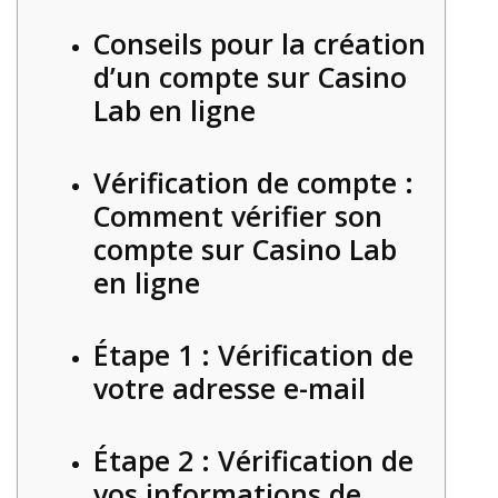
Conseils pour la création
d’un compte sur Casino
Lab en ligne
Vérification de compte :
Comment vérifier son
compte sur Casino Lab
en ligne
Étape 1 : Vérification de
votre adresse e-mail
Étape 2 : Vérification de
vos informations de