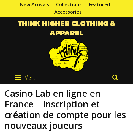
Skip
New Arrivals
Collections
Featured
to
Accessories
content
THINK HIGHER CLOTHING &
APPAREL
Menu
SEAR
Casino Lab en ligne en
France – Inscription et
création de compte pour les
nouveaux joueurs