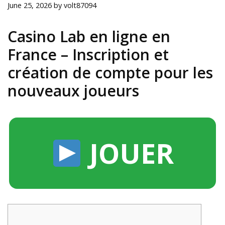
June 25, 2026
by
volt87094
Casino Lab en ligne en
France – Inscription et
création de compte pour les
nouveaux joueurs
JOUER