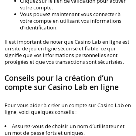
Cliquez sur le lien de validation pour activer
votre compte.
Vous pouvez maintenant vous connecter à
votre compte en utilisant vos informations
d’identification.
Il est important de noter que Casino Lab en ligne est
un site de jeu en ligne sécurisé et fiable, ce qui
signifie que vos informations personnelles sont
protégées et que vos transactions sont sécurisées.
Conseils pour la création d’un
compte sur Casino Lab en ligne
Pour vous aider à créer un compte sur Casino Lab en
ligne, voici quelques conseils :
Assurez-vous de choisir un nom d’utilisateur et
un mot de passe forts et uniques.