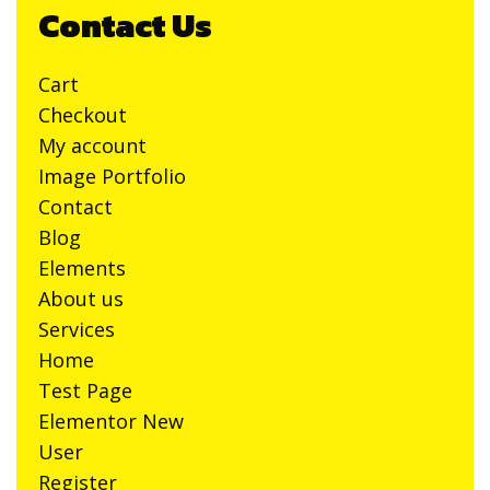
Contact Us
Cart
Checkout
My account
Image Portfolio
Contact
Blog
Elements
About us
Services
Home
Test Page
Elementor New
User
Register