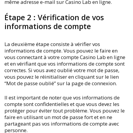
même adresse e-mail sur Casino Lab en ligne.
Étape 2 : Vérification de vos
informations de compte
La deuxième étape consiste à vérifier vos
informations de compte. Vous pouvez le faire en
vous connectant à votre compte Casino Lab en ligne
et en vérifiant que vos informations de compte sont
correctes. Si vous avez oublié votre mot de passe,
vous pouvez le réinitialiser en cliquant sur le lien
“Mot de passe oublié” sur la page de connexion.
Il est important de noter que vos informations de
compte sont confidentielles et que vous devez les
protéger pour éviter tout problème. Vous pouvez le
faire en utilisant un mot de passe fort et en ne
partageant pas vos informations de compte avec
personne.