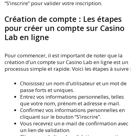
“S’inscrire” pour valider votre inscription.
Création de compte : Les étapes
pour créer un compte sur Casino
Lab en ligne
Pour commencer, il est important de noter que la
création d’un compte sur Casino Lab en ligne est un
processus simple et rapide. Voici les étapes à suivre :
Choisissez un nom d’utilisateur et un mot de
passe forts et uniques.
Entrez vos informations personnelles, telles
que votre nom, prénom et adresse e-mail.
Confirmez vos informations personnelles en
cliquant sur le bouton “S’inscrire”.
Vous recevrez un e-mail de confirmation avec
un lien de validation.