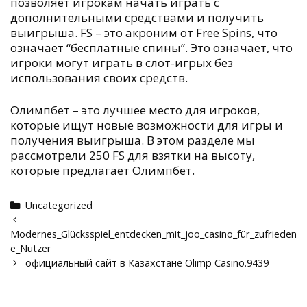
позволяет игрокам начать играть с
дополнительными средствами и получить
выигрыша. FS – это акроним от Free Spins, что
означает “бесплатные спины”. Это означает, что
игроки могут играть в слот-игрых без
использования своих средств.
Олимпбет – это лучшее место для игроков,
которые ищут новые возможности для игры и
получения выигрыша. В этом разделе мы
рассмотрели 250 FS для взятки на высоту,
которые предлагает Олимпбет.
Categories
Uncategorized
Post
navigation
Modernes_Glücksspiel_entdecken_mit_joo_casino_für_zufrieden
e_Nutzer
официальный сайт в Казахстане Olimp Casino.9439