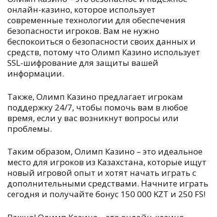
онлайн-казино, которое использует
современные технологии для обеспечения
безопасности игроков. Вам не нужно
беспокоиться о безопасности своих данных и
средств, потому что Олимп Казино использует
SSL-шифрование для защиты вашей
информации.
Также, Олимп Казино предлагает игрокам
поддержку 24/7, чтобы помочь вам в любое
время, если у вас возникнут вопросы или
проблемы.
Таким образом, Олимп Казино – это идеальное
место для игроков из Казахстана, которые ищут
новый игровой опыт и хотят начать играть с
дополнительными средствами. Начните играть
сегодня и получайте бонус 150 000 KZT и 250 FS!