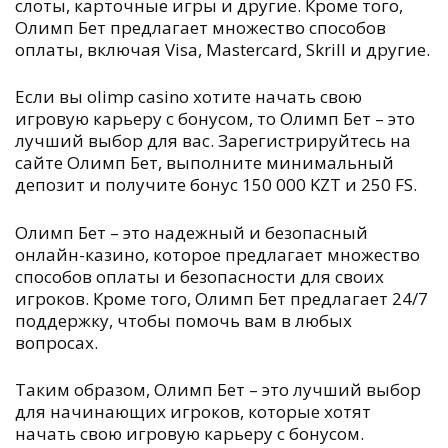
слоты, карточные игры и другие. Кроме того,
Олимп Бет предлагает множество способов
оплаты, включая Visa, Mastercard, Skrill и другие.
Если вы
olimp casino
хотите начать свою
игровую карьеру с бонусом, то Олимп Бет – это
лучший выбор для вас. Зарегистрируйтесь на
сайте Олимп Бет, выполните минимальный
депозит и получите бонус 150 000 KZT и 250 FS.
Олимп Бет – это надежный и безопасный
онлайн-казино, которое предлагает множество
способов оплаты и безопасности для своих
игроков. Кроме того, Олимп Бет предлагает 24/7
поддержку, чтобы помочь вам в любых
вопросах.
Таким образом, Олимп Бет – это лучший выбор
для начинающих игроков, которые хотят
начать свою игровую карьеру с бонусом.