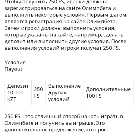
Чтобы получить 250 FS, игроки должны
зарегистрироваться на сайте Олимпбета и
выполнить некоторые условия. Первым шагом
является регистрация на сайте Олимпбета.
Затем игроки должны выполнить условия,
которые указаны на сайте, например, сделать
депозит или выполнить другие условия. После
выполнения условий игроки получат 250 FS.
Условия
Пayout
Депозит
Выполнение
250
Дополнительные
10 000
других
FS
100 FS
KZT
условий
250 FS – это отличный способ начать играть в
Олимпбете и получить выигрыша. Это
дополнительное предложение, которое