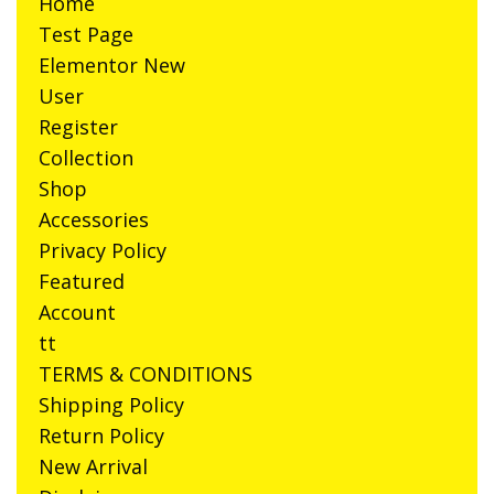
Home
Test Page
Elementor New
User
Register
Collection
Shop
Accessories
Privacy Policy
Featured
Account
tt
TERMS & CONDITIONS
Shipping Policy
Return Policy
New Arrival