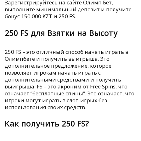
Зарегистрируйтесь на сайте Олимп Бет,
выполните минимальный депозит и получите
бонус 150 000 KZT и 250 FS.
250 FS для Взятки на Высоту
250 FS – это отличный способ начать играть в
Олимпбете и получить выигрыша. Это
дополнительное предложение, которое
позволяет игрокам начать играть с
дополнительными средствами и получить
выигрыша. FS – это акроним от Free Spins, что
означает “бесплатные спины”. Это означает, что
игроки могут играть в слот-игрых без
использования своих средств.
Как получить 250 FS?