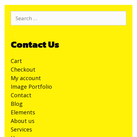
Search
for:
Contact Us
Cart
Checkout
My account
Image Portfolio
Contact
Blog
Elements
About us
Services