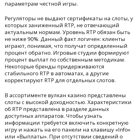
параметрам честной игры.
Регуляторы не выдают сертификаты на слоты, у
которых заниженный RTP, не отвечающий
актуальным нормам. Уровень RTP обязан быть
не ниже 90%. Данный факт логичен: клиенты
играют, понимая, что получат определенный
процент обратно. Игровые студии формируют
процент выплат по собственным методикам.
Некоторые бренды придерживаются
стабильного RTP в автоматах, а другие
корректируют RTP для отдельных слотов.
В ассортименте
вулкан казино
представлены
слоты с высокой доходностью. Характеристики
об RTP представлена в разделе данных
доступных аппаратов. Чтобы узнать
информации требуется включить конкретную
игру и нажать на его панели на клавишу «Info»
или «Выплаты». При отсутствии сведений о