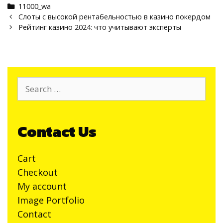
Categories
11000_wa
Post
Слоты с высокой рентабельностью в казино покердом
navigation
Рейтинг казино 2024: что учитывают эксперты
Search
for:
Contact Us
Cart
Checkout
My account
Image Portfolio
Contact