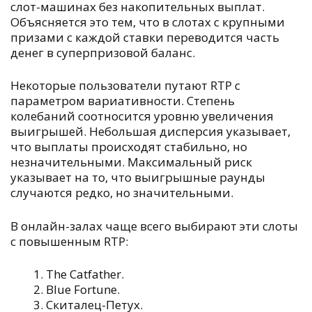
слот-машинах без накопительных выплат.
Объясняется это тем, что в слотах с крупными
призами с каждой ставки переводится часть
денег в суперпризовой баланс.
Некоторые пользователи путают RTP с
параметром вариативности. Степень
колебаний соотносится уровню увеличения
выигрышей. Небольшая дисперсия указывает,
что выплаты происходят стабильно, но
незначительными. Максимальный риск
указывает на то, что выигрышные раунды
случаются редко, но значительными.
В онлайн-залах чаще всего выбирают эти слоты
с повышенным RTP:
The Catfather.
Blue Fortune.
Скиталец-Петух.