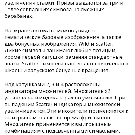
увеличения ставки. Призы выдаются за три и
более совпавших символа на смежных
барабанах.
На экране автомата можно увидеть
тематические базовые изображения, а также
два бонусных изображения: Wild и Scatter.
Дикие символы занимают любые позиции,
кроме первой катушки, заменяя стандартные
знаки. Scatter-символы наполняют специальные
шкалы и запускают бонусные вращения.
Над катушками 2, 3 и 4 расположены
индикаторы множителей. Множитель x2
установлен в индикаторах по умолчанию. При
выпадении Scatter индикаторы множителей
увеличиваются. Эти множители применяются к
выигрышам только во время фриспинов.
Множитель применяется к выигрышным
комбинациям с подсвеченными символами.