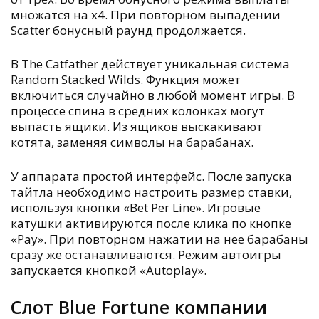
множатся на x4. При повторном выпадении
Scatter бонусный раунд продолжается.
В The Catfather действует уникальная система
Random Stacked Wilds. Функция может
включиться случайно в любой момент игры. В
процессе спина в средних колонках могут
выпасть ящики. Из ящиков выскакивают
котята, заменяя символы на барабанах.
У аппарата простой интерфейс. После запуска
тайтла необходимо настроить размер ставки,
используя кнопки «Bet Per Line». Игровые
катушки активируются после клика по кнопке
«Pay». При повторном нажатии на нее барабаны
сразу же останавливаются. Режим автоигры
запускается кнопкой «Autoplay».
Слот Blue Fortune компании