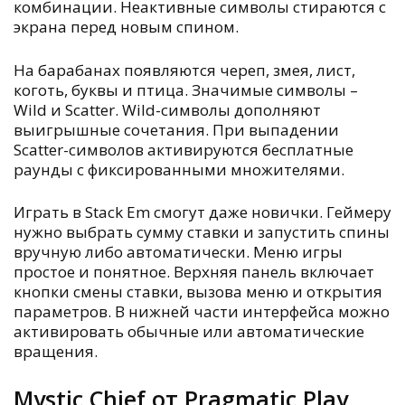
комбинации. Неактивные символы стираются с
экрана перед новым спином.
На барабанах появляются череп, змея, лист,
коготь, буквы и птица. Значимые символы –
Wild и Scatter. Wild-символы дополняют
выигрышные сочетания. При выпадении
Scatter-символов активируются бесплатные
раунды с фиксированными множителями.
Играть в Stack Em смогут даже новички. Геймеру
нужно выбрать сумму ставки и запустить спины
вручную либо автоматически. Меню игры
простое и понятное. Верхняя панель включает
кнопки смены ставки, вызова меню и открытия
параметров. В нижней части интерфейса можно
активировать обычные или автоматические
вращения.
Mystic Chief от Pragmatic Play