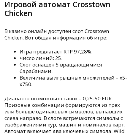
Игровой автомат Crosstown
Chicken
В казино онлайн доступен слот Crosstown
Chicken. Вот общая информация об игре:
Игра предлагает RTP 97,28%.
число линий: 25.
Слот оснащен 5 вращающимися
барабанами.
Величина выигрышных множителей – x5-
x750.
Диапазон возможных ставок – 0,25-50 EUR.
Призовые комбинации формируются из трех
или больше одинаковых символов, выпавших
слева направо. В слоте встречаются символы с
изображениями кур, машин и номиналов карт.
Автомат включает два ключевых символа: Wild