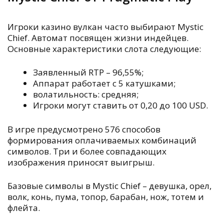
Игроки казино вулкан часто выбирают Mystic
Chief. Автомат посвящен жизни индейцев.
Основные характеристики слота следующие:
Заявленный RTP – 96,55%;
Аппарат работает с 5 катушками;
волатильность: средняя;
Игроки могут ставить от 0,20 до 100 USD.
В игре предусмотрено 576 способов
формирования оплачиваемых комбинаций
символов. Три и более совпадающих
изображения приносят выигрыш.
Базовые символы в Mystic Chief – девушка, орел,
волк, конь, пума, топор, барабан, нож, тотем и
флейта.